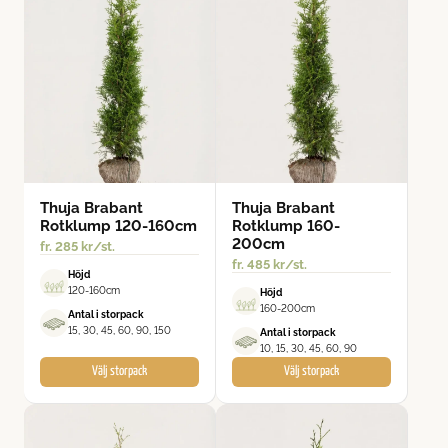
Thuja Brabant
Thuja Brabant
Rotklump 120-160cm
Rotklump 160-
200cm
fr.
285
kr
/st.
fr.
485
kr
/st.
Höjd
120-160cm
Höjd
160-200cm
Antal i storpack
15, 30, 45, 60, 90, 150
Antal i storpack
10, 15, 30, 45, 60, 90
Välj storpack
Välj storpack