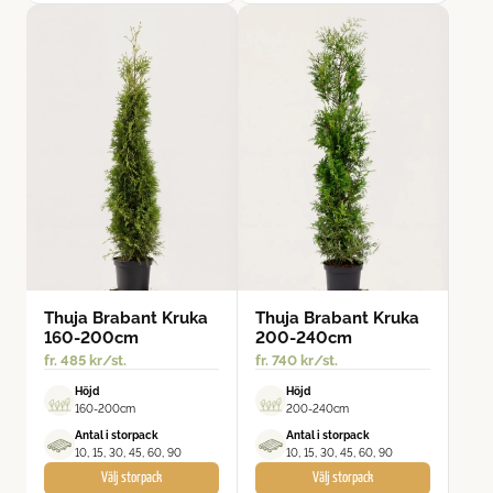
Thuja Brabant Kruka
Thuja Brabant Kruka
160-200cm
200-240cm
fr.
485
kr
/st.
fr.
740
kr
/st.
Höjd
Höjd
160-200cm
200-240cm
Antal i storpack
Antal i storpack
10, 15, 30, 45, 60, 90
10, 15, 30, 45, 60, 90
Välj storpack
Välj storpack