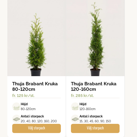
Thuja Brabant Kruka
Thuja Brabant Kruka
80-120cm
120-160cm
fr.
125
kr
/st.
fr.
285
kr
/st.
Höjd
Höjd
80-120cm
120-160cm
Antal i storpack
Antal i storpack
20, 40, 80, 120, 160, 200
15, 30, 45, 60, 90, 150
Välj storpack
Välj storpack