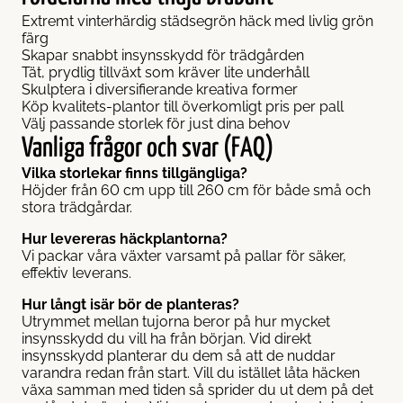
Extremt vinterhärdig städsegrön häck med livlig grön
färg
Skapar snabbt insynsskydd för trädgården
Tät, prydlig tillväxt som kräver lite underhåll
Skulptera i diversifierande kreativa former
Köp kvalitets-plantor till överkomligt pris per pall
Välj passande storlek för just dina behov
Vanliga frågor och svar (FAQ)
Vilka storlekar finns tillgängliga?
Höjder från 60 cm upp till 260 cm för både små och
stora trädgårdar.
Hur levereras häckplantorna?
Vi packar våra växter varsamt på pallar för säker,
effektiv leverans.
Hur långt isär bör de planteras?
Utrymmet mellan tujorna beror på hur mycket
insynsskydd du vill ha från början. Vid direkt
insynsskydd planterar du dem så att de nuddar
varandra redan från start. Vill du istället låta häcken
växa samman med tiden så sprider du ut dem på det