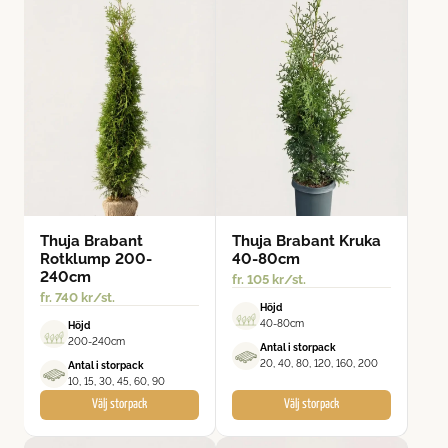
Thuja Brabant
Thuja Brabant Kruka
Rotklump 200-
40-80cm
240cm
fr.
105
kr
/st.
fr.
740
kr
/st.
Höjd
40-80cm
Höjd
200-240cm
Antal i storpack
20, 40, 80, 120, 160, 200
Antal i storpack
10, 15, 30, 45, 60, 90
Välj storpack
Välj storpack