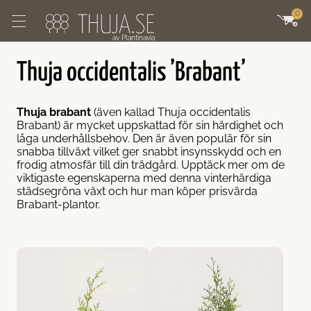
Hoppa till innehåll
0
av Plantinavia
Thuja occidentalis ’Brabant’
Brabant
Smaragd
uja
ing of Brabant
Thuja brabant
(även kallad Thuja occidentalis
abant
maragd
ja
ng of Brabant
Brabant) är mycket uppskattad för sin härdighet och
låga underhållsbehov. Den är även populär för sin
snabba tillväxt vilket ger snabbt insynsskydd och en
uja Brabant Kruka 40-80cm
uja Smaragd Kruka 40-80cm
ttetuja Kruka 40-80cm
uja King of Brabant Kruka 40-80cm
frodig atmosfär till din trädgård. Upptäck mer om de
viktigaste egenskaperna med denna vinterhärdiga
städsegröna växt och hur man köper prisvärda
uja Brabant Kruka 80-120cm
uja Smaragd Kruka 80-120cm
ttetuja Kruka 80-120cm
uja King of Brabant Kruka 80-120cm
Brabant-plantor.
uja Brabant Kruka 120-160cm
uja Smaragd Kruka 120-160cm
ttetuja Kruka 120-160cm
uja King of Brabant Kruka 120-160cm
uja Brabant Kruka 160-200cm
uja Smaragd Kruka 160-200cm
ttetuja Kruka 160-200cm
uja King of Brabant Kruka 160-200cm