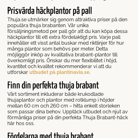
Prisvärda häckplantor på pall
Thuja.se utmärker sig genom attraktiva priser på den
populära thuja brabanten. Vår unika
försäljningsmetod per pall gör att du kan köpa dessa
häckplantor till ett extra fördelaktigt pris. Varje pall
innehåller ett visst antal buskar med riktlinjer för hur
många plantor som behövs per meter. Detta
möjliggör inköp av kvalitativa brabant-plantor till
överkomligt pris. Önskar du mer flexibilitet i höjd,
kvantitet och kvalitet rekommenderar vi att du
utforskar
utbudet på plantinavia.se
.
Finn din perfekta thuja brabant
Vårt sortiment inkluderar både krukodlade
thujaplantor och plantor med rotklump i höjder
mellan 60 cm och 260 cm – hitta enkelt storleken
som passar dina behov. Upptäck utbudet och njut av
förmånliga priser på din perfekta Thuja Brabant-häck
här hos oss.
Fördelarna med thuja brabant