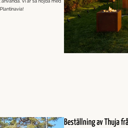
tt använda. Vi är så nöjda med
lantinavia!
Beställning av Thuja fr