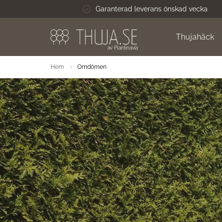
Hoppa till innehåll
Garanterad leverans önskad vecka
Thujahäck
av Plantinavia
Hem
Omdömen