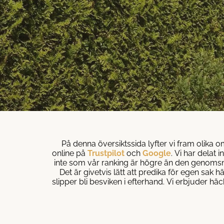
På denna översiktssida lyfter vi fram olik
online på
Trustpilot
och
Google
. Vi har delat 
inte som vår ranking är högre än den genomsni
Det är givetvis lätt att predika för egen sak
slipper bli besviken i efterhand. Vi erbjuder h