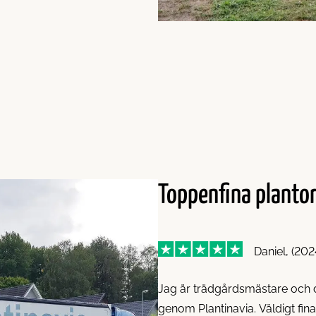
Toppenfina planto
Daniel, (20
Jag är trädgårdsmästare och d
genom Plantinavia. Väldigt fi