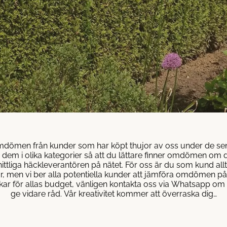
a omdömen från kunder som har köpt thujor av oss under de se
in dem i olika kategorier så att du lättare finner omdömen om d
ttliga häckleverantören på nätet. För oss är du som kund all
 här, men vi ber alla potentiella kunder att jämföra omdömen på
äckar för allas budget, vänligen kontakta oss via Whatsapp om
ge vidare råd. Vår kreativitet kommer att överraska dig…