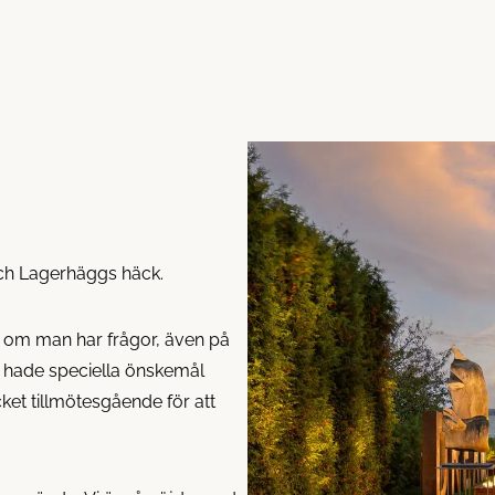
och Lagerhäggs häck.
ar om man har frågor, även på
Vi hade speciella önskemål
et tillmötesgående för att