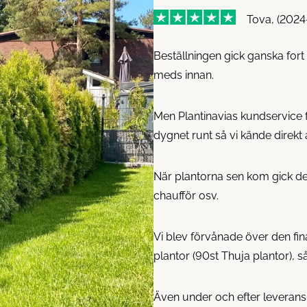
Tova, (2024
Beställningen gick ganska fort 
meds innan.
Men Plantinavias kundservice fa
dygnet runt så vi kände direkt a
När plantorna sen kom gick de
chaufför osv.
Vi blev förvånade över den fin
plantor (90st Thuja plantor), så
Även under och efter leverans 