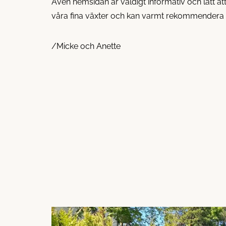
Även hemsidan är väldigt informativ och lätt a
våra fina växter och kan varmt rekommendera P
/Micke och Anette