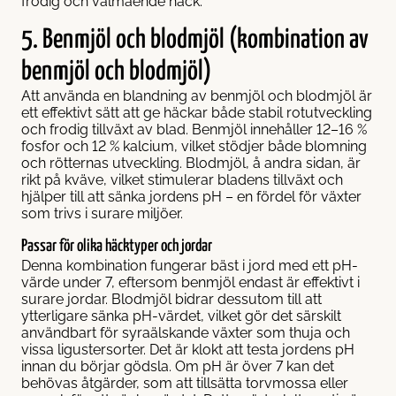
frodig och välmående häck.
5. Benmjöl och blodmjöl (kombination av
benmjöl och blodmjöl)
Att använda en blandning av benmjöl och blodmjöl är
ett effektivt sätt att ge häckar både stabil rotutveckling
och frodig tillväxt av blad. Benmjöl innehåller 12–16 %
fosfor och 12 % kalcium, vilket stödjer både blomning
och rötternas utveckling. Blodmjöl, å andra sidan, är
rikt på kväve, vilket stimulerar bladens tillväxt och
hjälper till att sänka jordens pH – en fördel för växter
som trivs i surare miljöer.
Passar för olika häcktyper och jordar
Denna kombination fungerar bäst i jord med ett pH-
värde under 7, eftersom benmjöl endast är effektivt i
surare jordar. Blodmjöl bidrar dessutom till att
ytterligare sänka pH-värdet, vilket gör det särskilt
användbart för syraälskande växter som thuja och
vissa ligustersorter. Det är klokt att testa jordens pH
innan du börjar gödsla. Om pH är över 7 kan det
behövas åtgärder, som att tillsätta torvmossa eller