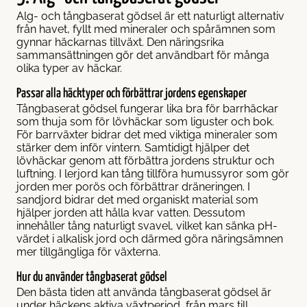
Alg- och tångbaserat gödsel är ett naturligt alternativ
från havet, fyllt med mineraler och spårämnen som
gynnar häckarnas tillväxt. Den näringsrika
sammansättningen gör det användbart för många
olika typer av häckar.
Passar alla häcktyper och förbättrar jordens egenskaper
Tångbaserat gödsel fungerar lika bra för barrhäckar
som thuja som för lövhäckar som liguster och bok.
För barrväxter bidrar det med viktiga mineraler som
stärker dem inför vintern. Samtidigt hjälper det
lövhäckar genom att förbättra jordens struktur och
luftning. I lerjord kan tång tillföra humussyror som gör
jorden mer porös och förbättrar dräneringen. I
sandjord bidrar det med organiskt material som
hjälper jorden att hålla kvar vatten. Dessutom
innehåller tång naturligt svavel, vilket kan sänka pH-
värdet i alkalisk jord och därmed göra näringsämnen
mer tillgängliga för växterna.
Hur du använder tångbaserat gödsel
Den bästa tiden att använda tångbaserat gödsel är
under häckens aktiva växtperiod, från mars till