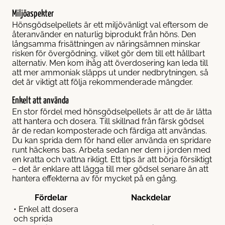
Miljöaspekter
Hönsgödselpellets är ett miljövänligt val eftersom de
återanvänder en naturlig biprodukt från höns. Den
långsamma frisättningen av näringsämnen minskar
risken för övergödning, vilket gör dem till ett hållbart
alternativ. Men kom ihåg att överdosering kan leda till
att mer ammoniak släpps ut under nedbrytningen, så
det är viktigt att följa rekommenderade mängder.
Enkelt att använda
En stor fördel med hönsgödselpellets är att de är lätta
att hantera och dosera. Till skillnad från färsk gödsel
är de redan komposterade och färdiga att användas.
Du kan sprida dem för hand eller använda en spridare
runt häckens bas. Arbeta sedan ner dem i jorden med
en kratta och vattna rikligt. Ett tips är att börja försiktigt
– det är enklare att lägga till mer gödsel senare än att
hantera effekterna av för mycket på en gång.
Fördelar
Nackdelar
• Enkel att dosera
och sprida