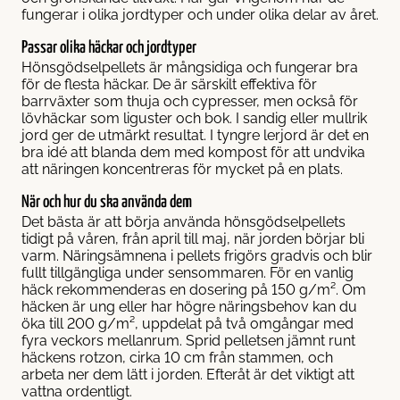
fungerar i olika jordtyper och under olika delar av året.
Passar olika häckar och jordtyper
Hönsgödselpellets är mångsidiga och fungerar bra
för de flesta häckar. De är särskilt effektiva för
barrväxter som thuja och cypresser, men också för
lövhäckar som liguster och bok. I sandig eller mullrik
jord ger de utmärkt resultat. I tyngre lerjord är det en
bra idé att blanda dem med kompost för att undvika
att näringen koncentreras för mycket på en plats.
När och hur du ska använda dem
Det bästa är att börja använda hönsgödselpellets
tidigt på våren, från april till maj, när jorden börjar bli
varm. Näringsämnena i pellets frigörs gradvis och blir
fullt tillgängliga under sensommaren. För en vanlig
häck rekommenderas en dosering på 150 g/m². Om
häcken är ung eller har högre näringsbehov kan du
öka till 200 g/m², uppdelat på två omgångar med
fyra veckors mellanrum. Sprid pelletsen jämnt runt
häckens rotzon, cirka 10 cm från stammen, och
arbeta ner dem lätt i jorden. Efteråt är det viktigt att
vattna ordentligt.