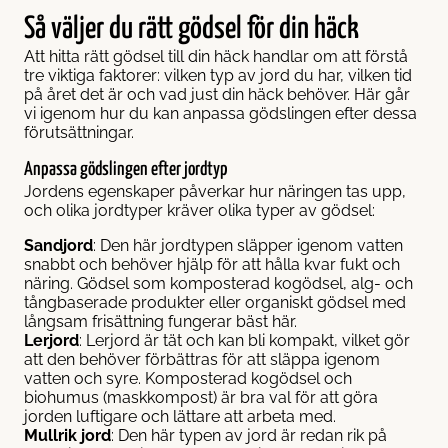
Så väljer du rätt gödsel för din häck
Att hitta rätt gödsel till din häck handlar om att förstå
tre viktiga faktorer: vilken typ av jord du har, vilken tid
på året det är och vad just din häck behöver. Här går
vi igenom hur du kan anpassa gödslingen efter dessa
förutsättningar.
Anpassa gödslingen efter jordtyp
Jordens egenskaper påverkar hur näringen tas upp,
och olika jordtyper kräver olika typer av gödsel:
Sandjord
: Den här jordtypen släpper igenom vatten
snabbt och behöver hjälp för att hålla kvar fukt och
näring. Gödsel som komposterad kogödsel, alg- och
tångbaserade produkter eller organiskt gödsel med
långsam frisättning fungerar bäst här.
Lerjord
: Lerjord är tät och kan bli kompakt, vilket gör
att den behöver förbättras för att släppa igenom
vatten och syre. Komposterad kogödsel och
biohumus (maskkompost) är bra val för att göra
jorden luftigare och lättare att arbeta med.
Mullrik jord
: Den här typen av jord är redan rik på