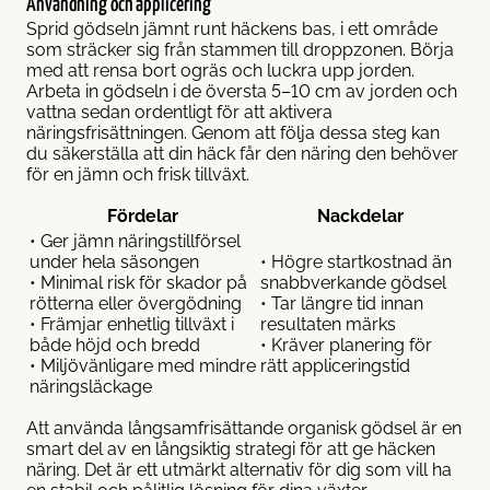
Användning och applicering
Sprid gödseln jämnt runt häckens bas, i ett område
som sträcker sig från stammen till droppzonen. Börja
med att rensa bort ogräs och luckra upp jorden.
Arbeta in gödseln i de översta 5–10 cm av jorden och
vattna sedan ordentligt för att aktivera
näringsfrisättningen. Genom att följa dessa steg kan
du säkerställa att din häck får den näring den behöver
för en jämn och frisk tillväxt.
Fördelar
Nackdelar
• Ger jämn näringstillförsel
under hela säsongen
• Högre startkostnad än
• Minimal risk för skador på
snabbverkande gödsel
rötterna eller övergödning
• Tar längre tid innan
• Främjar enhetlig tillväxt i
resultaten märks
både höjd och bredd
• Kräver planering för
• Miljövänligare med mindre
rätt appliceringstid
näringsläckage
Att använda långsamfrisättande organisk gödsel är en
smart del av en långsiktig strategi för att ge häcken
näring. Det är ett utmärkt alternativ för dig som vill ha