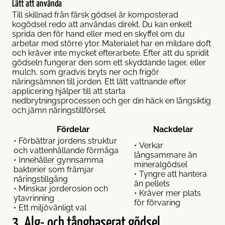
Lätt att använda
Till skillnad från färsk gödsel är komposterad
kogödsel redo att användas direkt. Du kan enkelt
sprida den för hand eller med en skyffel om du
arbetar med större ytor. Materialet har en mildare doft
och kräver inte mycket efterarbete. Efter att du spridit
gödseln fungerar den som ett skyddande lager, eller
mulch, som gradvis bryts ner och frigör
näringsämnen till jorden. Ett lätt vattnande efter
applicering hjälper till att starta
nedbrytningsprocessen och ger din häck en långsiktig
och jämn näringstillförsel.
Fördelar
Nackdelar
• Förbättrar jordens struktur
• Verkar
och vattenhållande förmåga
långsammare än
• Innehåller gynnsamma
mineralgödsel
bakterier som främjar
• Tyngre att hantera
näringstillgång
än pellets
• Minskar jorderosion och
• Kräver mer plats
ytavrinning
för förvaring
• Ett miljövänligt val
3. Alg- och tångbaserat gödsel