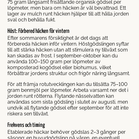
75 gram långsamt frisättande organisk gödsel per
löpmeter, men bara om häcken är väl bevattnad. Ett
lager av mulch runt häcken hjälper till att hålla jorden
sval och behålla fukt.
Höst: Förbered häcken för vintern
Efter sommarens försiktighet är det dags att
förbereda häcken inför vintern. Höstgödslingen syftar
till att stärka häcken utan att stimulera ny tillväxt som
kan skadas av frost. I september-oktober kan du
använda 100–150 gram per löpmeter av
komposterad kogödsel eller biohumus, vilket
förbättrar jordens struktur och frigör näring långsamt.
För att främja rotutvecklingen kan du tillsätta 75–100
gram benmjöl per löpmeter. Arbeta varsamt ner det i
jorden runt rötterna. Flytande nässelvatten kan
användas som sista gödsling i slutet av augusti, men
undvik all flytande gödsel efter september för att inte
riskera sen tillväxt.
Frekvens och timing
Etablerade häckar behöver gödslas 2–3 gånger per
säsong: en huvudgödsling på våren, en eventuell