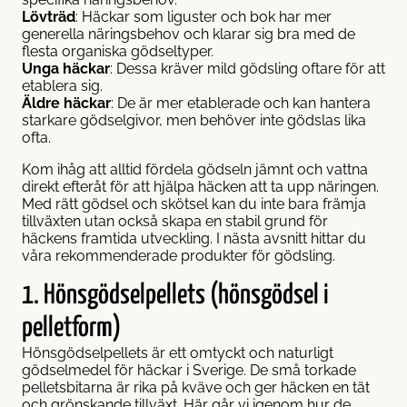
Lövträd
: Häckar som liguster och bok har mer
generella näringsbehov och klarar sig bra med de
flesta organiska gödseltyper.
Unga häckar
: Dessa kräver mild gödsling oftare för att
etablera sig.
Äldre häckar
: De är mer etablerade och kan hantera
starkare gödselgivor, men behöver inte gödslas lika
ofta.
Kom ihåg att alltid fördela gödseln jämnt och vattna
direkt efteråt för att hjälpa häcken att ta upp näringen.
Med rätt gödsel och skötsel kan du inte bara främja
tillväxten utan också skapa en stabil grund för
häckens framtida utveckling. I nästa avsnitt hittar du
våra rekommenderade produkter för gödsling.
1. Hönsgödselpellets (hönsgödsel i
pelletform)
Hönsgödselpellets är ett omtyckt och naturligt
gödselmedel för häckar i Sverige. De små torkade
pelletsbitarna är rika på kväve och ger häcken en tät
och grönskande tillväxt. Här går vi igenom hur de