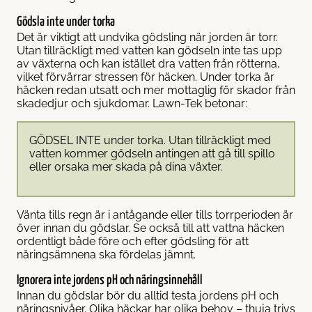
Gödsla inte under torka
Det är viktigt att undvika gödsling när jorden är torr.
Utan tillräckligt med vatten kan gödseln inte tas upp
av växterna och kan istället dra vatten från rötterna,
vilket förvärrar stressen för häcken. Under torka är
häcken redan utsatt och mer mottaglig för skador från
skadedjur och sjukdomar. Lawn-Tek betonar:
GÖDSEL INTE under torka. Utan tillräckligt med
vatten kommer gödseln antingen att gå till spillo
eller orsaka mer skada på dina växter.
Vänta tills regn är i antågande eller tills torrperioden är
över innan du gödslar. Se också till att vattna häcken
ordentligt både före och efter gödsling för att
näringsämnena ska fördelas jämnt.
Ignorera inte jordens pH och näringsinnehåll
Innan du gödslar bör du alltid testa jordens pH och
näringsnivåer. Olika häckar har olika behov – thuja trivs