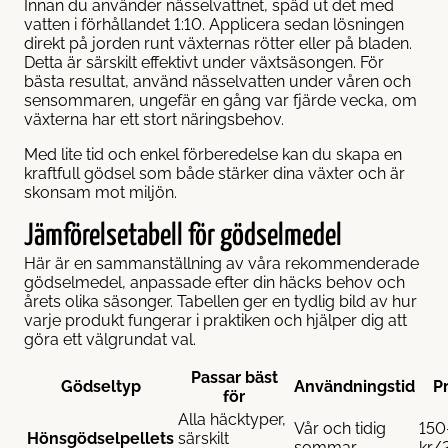
Innan du använder nässelvattnet, späd ut det med
vatten i förhållandet 1:10. Applicera sedan lösningen
direkt på jorden runt växternas rötter eller på bladen.
Detta är särskilt effektivt under växtsäsongen. För
bästa resultat, använd nässelvatten under våren och
sensommaren, ungefär en gång var fjärde vecka, om
växterna har ett stort näringsbehov.
Med lite tid och enkel förberedelse kan du skapa en
kraftfull gödsel som både stärker dina växter och är
skonsam mot miljön.
Jämförelsetabell för gödselmedel
Här är en sammanställning av våra rekommenderade
gödselmedel, anpassade efter din häcks behov och
årets olika säsonger. Tabellen ger en tydlig bild av hur
varje produkt fungerar i praktiken och hjälper dig att
göra ett välgrundat val.
Passar bäst
Gödseltyp
Användningstid
Pr
för
Alla häcktyper,
Vår och tidig
150
Hönsgödselpellets
särskilt
sommar
kr/