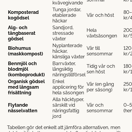
kvävegivande
Tunga jordar,
Komposterad
80–
etablerade
Vår och höst
kogödsel
kr/
häckar
Alg- och
Sandjord,
Hela
20
tångbaserat
stressade
växtsäsongen
kr/
gödsel
växter
Nyplanterade
Biohumus
Vår till
120
häckar
,
(maskkompost)
sensommar
kr/
känsliga växter
Benmjöl och
Barrväxter,
Tidig vår och
180
blodmjöl
långsiktig
sen höst
kr/
(komboprodukt)
näringstillförsel
Organisk gödsel
Enkel
Vår (en gång
25
med långsam
applicering för
per säsong)
kr/
frisättning
hela säsongen
Alla häcktyper,
Flytande
särskilt vid
Vår och
0–5
nässelvatten
näringsfattig
sensommar
(he
jord
Tabellen gör det enkelt att jämföra alternativen, men