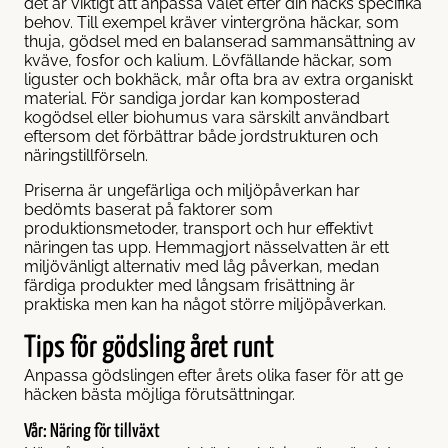
det är viktigt att anpassa valet efter din häcks specifika
behov. Till exempel kräver vintergröna häckar, som
thuja, gödsel med en balanserad sammansättning av
kväve, fosfor och kalium. Lövfällande häckar, som
liguster och bokhäck, mår ofta bra av extra organiskt
material. För sandiga jordar kan komposterad
kogödsel eller biohumus vara särskilt användbart
eftersom det förbättrar både jordstrukturen och
näringstillförseln.
Priserna är ungefärliga och miljöpåverkan har
bedömts baserat på faktorer som
produktionsmetoder, transport och hur effektivt
näringen tas upp. Hemmagjort nässelvatten är ett
miljövänligt alternativ med låg påverkan, medan
färdiga produkter med långsam frisättning är
praktiska men kan ha något större miljöpåverkan.
Tips för gödsling året runt
Anpassa gödslingen efter årets olika faser för att ge
häcken bästa möjliga förutsättningar.
Vår: Näring för tillväxt