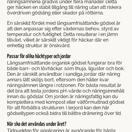
näringsämnena gradvis under flera månader. Detta
ger häcken en stabil tillgång till näring utan att riskera
överdriven gödsling eller skador på rötterna.
En särskild fördel med långsamfrisättande gödsel är
att den anpassar sig efter växternas behov, styrd av
temperatur och fuktighet. Detta resulterar i en jämn
tillväxt, vilket är särskilt viktigt för häckar där en
enhetlig struktur är önskvärd.
Passar för olika häcktyper och jordar
Långsamfrisättande organisk gödsel fungerar bra för
både barr- och lövhäckar, som thuja, liguster och bok.
Den är särskilt användbar i sandiga jordar där näring
annars lätt sköljs bort, eftersom den håller kvar
näringsämnen längre i rotzonen. För bästa resultat är
det bra att testa jordens pH-värde och näringsinnehåll
innan du gödslar. Om jorden är näringsfattig kan du
komplettera med kompost eller välförmultnad gödsel
för att förbättra strukturen. I lerjord kan den här
gödseltypen också bidra till bättre dränering över tid.
När ska det användas under året?
Tidpunkten för applicering är avgörande för bästa