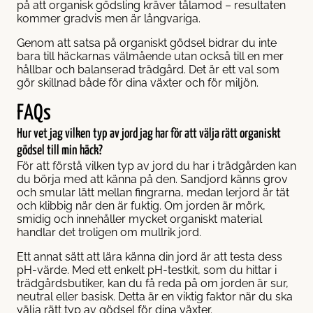
på att organisk gödsling kräver tålamod – resultaten
kommer gradvis men är långvariga.
Genom att satsa på organiskt gödsel bidrar du inte
bara till häckarnas välmående utan också till en mer
hållbar och balanserad trädgård. Det är ett val som
gör skillnad både för dina växter och för miljön.
FAQs
Hur vet jag vilken typ av jord jag har för att välja rätt organiskt
gödsel till min häck?
För att förstå vilken typ av jord du har i trädgården kan
du börja med att känna på den. Sandjord känns grov
och smular lätt mellan fingrarna, medan lerjord är tät
och klibbig när den är fuktig. Om jorden är mörk,
smidig och innehåller mycket organiskt material
handlar det troligen om mullrik jord.
Ett annat sätt att lära känna din jord är att testa dess
pH-värde. Med ett enkelt pH-testkit, som du hittar i
trädgårdsbutiker, kan du få reda på om jorden är sur,
neutral eller basisk. Detta är en viktig faktor när du ska
välja rätt typ av gödsel för dina växter.