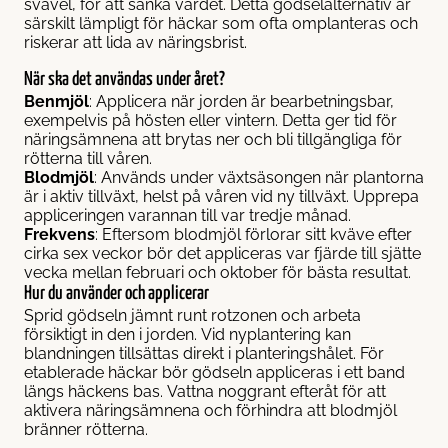
svavel, för att sänka värdet. Detta gödselalternativ är
särskilt lämpligt för häckar som ofta omplanteras och
riskerar att lida av näringsbrist.
När ska det användas under året?
Benmjöl
: Applicera när jorden är bearbetningsbar,
exempelvis på hösten eller vintern. Detta ger tid för
näringsämnena att brytas ner och bli tillgängliga för
rötterna till våren.
Blodmjöl
: Används under växtsäsongen när plantorna
är i aktiv tillväxt, helst på våren vid ny tillväxt. Upprepa
appliceringen varannan till var tredje månad.
Frekvens
: Eftersom blodmjöl förlorar sitt kväve efter
cirka sex veckor bör det appliceras var fjärde till sjätte
vecka mellan februari och oktober för bästa resultat.
Hur du använder och applicerar
Sprid gödseln jämnt runt rotzonen och arbeta
försiktigt in den i jorden. Vid nyplantering kan
blandningen tillsättas direkt i planteringshålet. För
etablerade häckar bör gödseln appliceras i ett band
längs häckens bas. Vattna noggrant efteråt för att
aktivera näringsämnena och förhindra att blodmjöl
bränner rötterna.