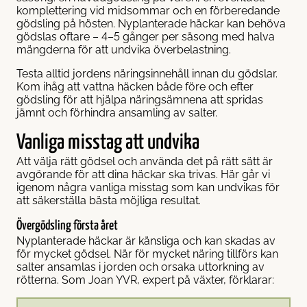
komplettering vid midsommar och en förberedande
gödsling på hösten. Nyplanterade häckar kan behöva
gödslas oftare – 4–5 gånger per säsong med halva
mängderna för att undvika överbelastning.
Testa alltid jordens näringsinnehåll innan du gödslar.
Kom ihåg att vattna häcken både före och efter
gödsling för att hjälpa näringsämnena att spridas
jämnt och förhindra ansamling av salter.
Vanliga misstag att undvika
Att välja rätt gödsel och använda det på rätt sätt är
avgörande för att dina häckar ska trivas. Här går vi
igenom några vanliga misstag som kan undvikas för
att säkerställa bästa möjliga resultat.
Övergödsling första året
Nyplanterade häckar är känsliga och kan skadas av
för mycket gödsel. När för mycket näring tillförs kan
salter ansamlas i jorden och orsaka uttorkning av
rötterna. Som Joan YVR, expert på växter, förklarar: