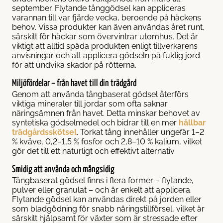
september. Flytande tånggödsel kan appliceras
varannan till var fjärde vecka, beroende på häckens
behov. Vissa produkter kan även användas året runt,
särskilt för häckar som övervintrar utomhus. Det är
viktigt att alltid späda produkten enligt tillverkarens
anvisningar och att applicera gödseln på fuktig jord
för att undvika skador på rötterna.
Miljöfördelar – från havet till din trädgård
Genom att använda tångbaserat gödsel återförs
viktiga mineraler till jordar som ofta saknar
näringsämnen från havet. Detta minskar behovet av
syntetiska gödselmedel och bidrar till en mer
hållbar
trädgårdsskötsel
. Torkat tång innehåller ungefär 1–2
% kväve, 0,2–1,5 % fosfor och 2,8–10 % kalium, vilket
gör det till ett naturligt och effektivt alternativ.
Smidig att använda och mångsidig
Tångbaserat gödsel finns i flera former – flytande,
pulver eller granulat – och är enkelt att applicera.
Flytande gödsel kan användas direkt på jorden eller
som bladgödning för snabb näringstillförsel, vilket är
särskilt hjälpsamt för växter som är stressade efter