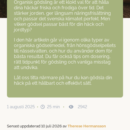
uja Brabant Kruka 200-240cm
uja Smaragd Kruka 200-240cm
ttetuja Kruka 200-240cm
uja King of Brabant Kruka 200-240cm
Organisk gödsling är ett klokt val för att hålla
dina häckar friska och frodiga över tid. Det
stärker jorden, ger långsam näringsfrisättning
uja Brabant Rotklump 40-80cm
uja Smaragd Rotklump 40-80cm
ttetuja Rotklump 40-80cm
uja King of Brabant Rotklump 40-80cm
och passar det svenska klimatet perfekt. Men
vilken gödsel passar bäst för din häck och
jordtyp?
uja Brabant Rotklump 80-120cm
uja Smaragd Rotklump 80-120cm
ttetuja Rotklump 80-120cm
uja King of Brabant Rotklump 80-120cm
I den här artikeln går vi igenom olika typer av
organiska gödselmedel, från hönsgödselpellets
uja Brabant Rotklump 120-160cm
uja Smaragd Rotklump 120-160cm
ttetuja Rotklump 120-160cm
uja King of Brabant Rotklump 120-160cm
till nässelvatten, och hur du använder dem för
bästa resultat. Du får också tips om dosering,
rätt tidpunkt för gödsling och vanliga misstag
uja Brabant Rotklump 160-200cm
uja Smaragd Rotklump 160-200cm
ttetuja Rotklump 160-200cm
uja King of Brabant Rotklump 160-200cm
att undvika.
Låt oss titta närmare på hur du kan gödsla din
häck på ett hållbart och effektivt sätt.
uja Brabant Rotklump 200-240cm
uja Smaragd Rotklump 200-240cm
ttetuja Rotklump 200-240cm
uja King of Brabant Rotklump 200-240cm
1 augusti 2025
25 min
2942
Senast uppdaterad 10 juli 2026 av
Therese Hermansson