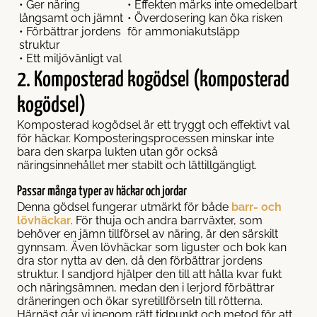
• Ger näring
• Effekten märks inte omedelbart
långsamt och jämnt
• Överdosering kan öka risken
• Förbättrar jordens
för ammoniakutsläpp
struktur
• Ett miljövänligt val
2. Komposterad kogödsel (komposterad
kogödsel)
Komposterad kogödsel är ett tryggt och effektivt val
för häckar. Komposteringsprocessen minskar inte
bara den skarpa lukten utan gör också
näringsinnehållet mer stabilt och lättillgängligt.
Passar många typer av häckar och jordar
Denna gödsel fungerar utmärkt för både
barr- och
lövhäckar
. För thuja och andra barrväxter, som
behöver en jämn tillförsel av näring, är den särskilt
gynnsam. Även lövhäckar som liguster och bok kan
dra stor nytta av den, då den förbättrar jordens
struktur. I sandjord hjälper den till att hålla kvar fukt
och näringsämnen, medan den i lerjord förbättrar
dräneringen och ökar syretillförseln till rötterna.
Härnäst går vi igenom rätt tidpunkt och metod för att