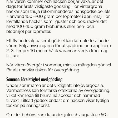
När våren kommer och häcken börjar växa, är det
dags för årets viktigaste gödsling. För vintergröna
häckar som thuja rekommenderas hönsgödselpellets
– använd 150–200 gram per löpmeter i april-maj. För
lövfällande häckar, som liguster och bok, räcker det
med 100–150 gram biohumus eller ben- och
blodmjöl per löpmeter.
Ett flytande algbaserat gödsel kan komplettera under
våren. Följ anvisningarna för utspädning och applicera
2–3 liter per 10 meter häck varannan vecka från maj
till juni.
När våren övergår i sommar, minska mängden gödsel
för att undvika risken för övergödning.
Sommar: Försiktighet med gödsling
Under sommaren är det viktigt att inte övergödsla.
Värmestress kan förstärka effekterna av övergödning,
vilket kan leda till bruna nålspetsar och hämmad
tillväxt. Tillsätt gödsel endast om häcken visar tydliga
tecken på näringsbrist.
Om det behövs kan du under juli och augusti ge 50–