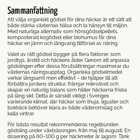
Sammanfattning
Att välja organiskt gödsel för dina häckar är ett sätt att
både stärka växternas hälsa och ta hänsyn till miljön.
Med naturliga alternativ som hönsgödselpellets,
komposterad kogödsel eller biohumus får dina
häckar en jämn och långvarig tillförsel av näring.
Valet av rätt gödsel bygger på flera faktorer, som
jordtyp, årstid och häckens ålder. Genom att anpassa
gödslingen efter dessa förutsättningar maximerar du
växternas näringsupptag. Organiska gödselmedel
verkar långsamt men effektivt – de hjälper till att
förbättra jordens struktur, främjar mikrolivet och
skapar en naturlig balans som håller häckarna friska
på lång sikt. Detta är särskilt viktigt i Sveriges
varierande klimat, där häckar som thuja, liguster och
bokhäck behöver klara av både väderomslag och
kalla vintrar.
För bästa resultat rekommenderas regelbunden
gödsling under växtsäsongen, från maj till augusti. En
dosering på 60–100 g per häckmeter är lagom. Tänk