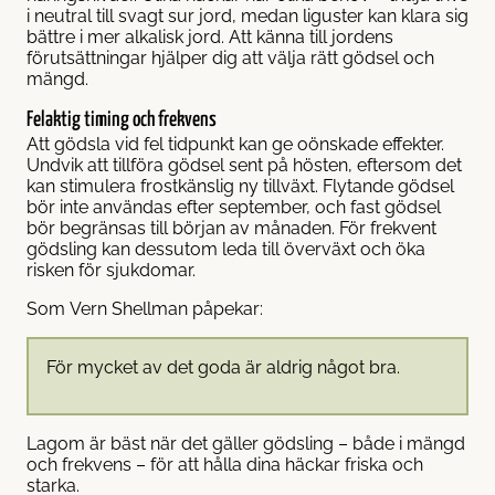
i neutral till svagt sur jord, medan liguster kan klara sig
bättre i mer alkalisk jord. Att känna till jordens
förutsättningar hjälper dig att välja rätt gödsel och
mängd.
Felaktig timing och frekvens
Att gödsla vid fel tidpunkt kan ge oönskade effekter.
Undvik att tillföra gödsel sent på hösten, eftersom det
kan stimulera frostkänslig ny tillväxt. Flytande gödsel
bör inte användas efter september, och fast gödsel
bör begränsas till början av månaden. För frekvent
gödsling kan dessutom leda till överväxt och öka
risken för sjukdomar.
Som Vern Shellman påpekar:
För mycket av det goda är aldrig något bra.
Lagom är bäst när det gäller gödsling – både i mängd
och frekvens – för att hålla dina häckar friska och
starka.