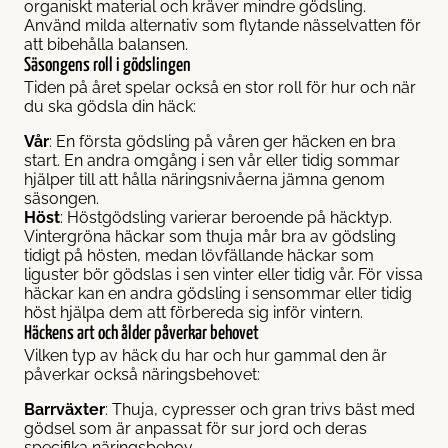
organiskt material och kräver mindre gödsling.
Använd milda alternativ som flytande nässelvatten för
att bibehålla balansen.
Säsongens roll i gödslingen
Tiden på året spelar också en stor roll för hur och när
du ska gödsla din häck:
Vår
: En första gödsling på våren ger häcken en bra
start. En andra omgång i sen vår eller tidig sommar
hjälper till att hålla näringsnivåerna jämna genom
säsongen.
Höst
: Höstgödsling varierar beroende på häcktyp.
Vintergröna häckar
som thuja mår bra av gödsling
tidigt på hösten, medan lövfällande häckar som
liguster bör gödslas i sen vinter eller tidig vår. För vissa
häckar kan en andra gödsling i sensommar eller tidig
höst hjälpa dem att förbereda sig inför vintern.
Häckens art och ålder påverkar behovet
Vilken typ av häck du har och hur gammal den är
påverkar också näringsbehovet:
Barrväxter
: Thuja, cypresser och gran trivs bäst med
gödsel som är anpassat för sur jord och deras
specifika näringsbehov.