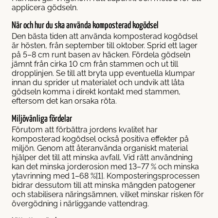
applicera gödseln.
När och hur du ska använda komposterad kogödsel
Den bästa tiden att använda komposterad kogödsel
är hösten, från september till oktober. Sprid ett lager
på 5–8 cm runt basen av häcken. Fördela gödseln
jämnt från cirka 10 cm från stammen och ut till
dropplinjen. Se till att bryta upp eventuella klumpar
innan du sprider ut materialet och undvik att låta
gödseln komma i direkt kontakt med stammen,
eftersom det kan orsaka röta.
Miljövänliga fördelar
Förutom att förbättra jordens kvalitet har
komposterad kogödsel också positiva effekter på
miljön. Genom att återanvända organiskt material
hjälper det till att minska avfall. Vid rätt användning
kan det minska jorderosion med 13–77 % och minska
ytavrinning med 1–68 %[1]. Komposteringsprocessen
bidrar dessutom till att minska mängden patogener
och stabilisera näringsämnen, vilket minskar risken för
övergödning i närliggande vattendrag.