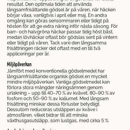
resultat. Den optimala tiden att använda
långsamfrisättande gödsel är på våren, när häcken
börjar växa, vanligtvis i april eller maj. En andra
omgång kan göras sensommaren eller tidigt på
hösten för att ge extra näring inför nästa säsong. För
barr- och halvgröna häckar passar tidig höst bäst,
medan lövhäckar oftast bör gödslas sent på vintern
eller tidigt på våren. Tack vare den långsamma
frisättningen räcker det oftast med en till två
appliceringar per år.
Miljöpåverkan
Jämfört med konventionella gödselmedel har
långsamfrisättande organisk gödsel en mycket
mindre miljöpåverkan. Vanliga gödselmedel kan
förlora stora mängder näringsämnen genom
urlakning – upp till 40–70 % av kvävet, 80–90 % av
fosforn och 50–90 % av kaliumet. Med långsam
frisättning minskar dessa förluster betydligt.
Dessutom reduceras utsläppen av kväve i
atmosfären, vilket bidrar till att minska
växthusgasutsläpp, som lustgas, med cirka 5 %.