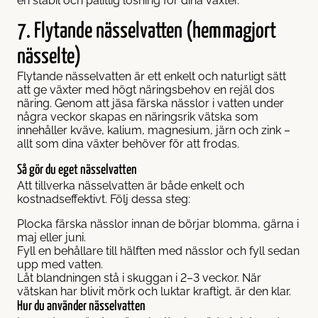
en stabil och pålitlig lösning för dina växter.
7. Flytande nässelvatten (hemmagjort
nässelte)
Flytande nässelvatten är ett enkelt och naturligt sätt
att ge växter med högt näringsbehov en rejäl dos
näring. Genom att jäsa färska nässlor i vatten under
några veckor skapas en näringsrik vätska som
innehåller kväve, kalium, magnesium, järn och zink –
allt som dina växter behöver för att frodas.
Så gör du eget nässelvatten
Att tillverka nässelvatten är både enkelt och
kostnadseffektivt. Följ dessa steg:
Plocka färska nässlor innan de börjar blomma, gärna i
maj eller juni.
Fyll en behållare till hälften med nässlor och fyll sedan
upp med vatten.
Låt blandningen stå i skuggan i 2–3 veckor. När
vätskan har blivit mörk och luktar kraftigt, är den klar.
Hur du använder nässelvatten